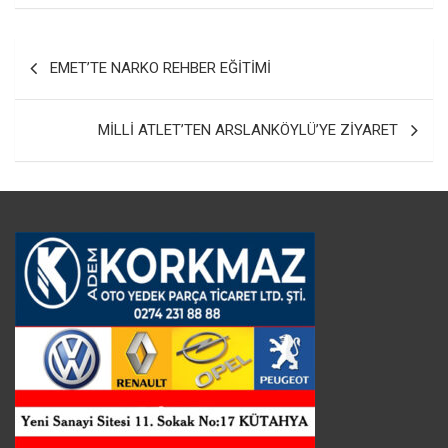
Yazı
EMET’TE NARKO REHBER EĞİTİMİ
gezinmesi
MİLLİ ATLET’TEN ARSLANKÖYLÜ’YE ZİYARET