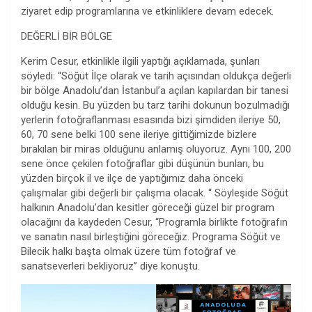
ziyaret edip programlarına ve etkinliklere devam edecek.
DEĞERLİ BİR BÖLGE
Kerim Cesur, etkinlikle ilgili yaptığı açıklamada, şunları
söyledi: “Söğüt İlçe olarak ve tarih açısından oldukça değerli
bir bölge Anadolu’dan İstanbul’a açılan kapılardan bir tanesi
olduğu kesin. Bu yüzden bu tarz tarihi dokunun bozulmadığı
yerlerin fotoğraflanması esasında bizi şimdiden ileriye 50,
60, 70 sene belki 100 sene ileriye gittiğimizde bizlere
bırakılan bir miras olduğunu anlamış oluyoruz. Aynı 100, 200
sene önce çekilen fotoğraflar gibi düşünün bunları, bu
yüzden birçok il ve ilçe de yaptığımız daha önceki
çalışmalar gibi değerli bir çalışma olacak. “ Söyleşide Söğüt
halkının Anadolu’dan kesitler göreceği güzel bir program
olacağını da kaydeden Cesur, “Programla birlikte fotoğrafın
ve sanatın nasıl birleştiğini göreceğiz. Programa Söğüt ve
Bilecik halkı başta olmak üzere tüm fotoğraf ve
sanatseverleri bekliyoruz” diye konuştu.