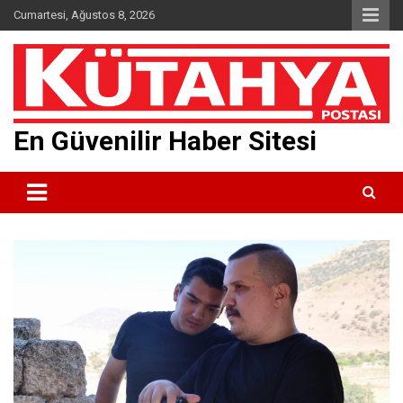
Skip
Cumartesi, Ağustos 8, 2026
to
content
En Güvenilir Haber Sitesi