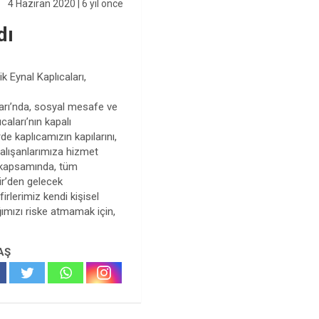
4 Haziran 2020
| 6 yıl önce
dı
k Eynal Kaplıcaları,
ları’nda, sosyal mesafe ve
caları’nın kapalı
e kaplıcamızın kapılarını,
çalışanlarımıza hizmet
ri kapsamında, tüm
hir’den gelecek
irlerimiz kendi kişisel
ığımızı riske atmamak için,
AŞ