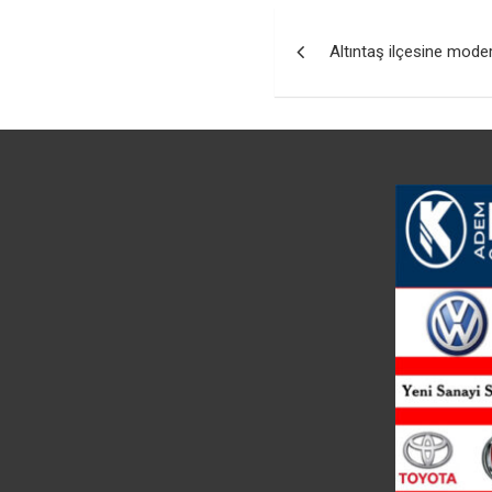
Yazı
Altıntaş ilçesine mode
gezinmesi