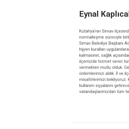
Eynal Kaplıcal
Kütahya’nın Simav ilçesinde
normalleşme süreciyle birl
Simav Belediye Başkanı Adi
hijyen kuralları uygulanılar
kalmasının, sağlık açısınd
ilçemizde hizmet veren tüm
vermekten mutlu olduk. Geç
önlemlerimizi aldık. İl ve i
misafirlerimizi bekliyoruz.
kullanım eşyalarını getirece
vatandaşlarımızdan tüm tedb