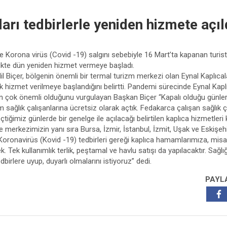
arı tedbirlerle yeniden hizmete açıl
 Korona virüs (Covid -19) salgını sebebiyle 16 Mart’ta kapanan turisti
ikte dün yeniden hizmet vermeye başladı.
l Biçer, bölgenin önemli bir termal turizm merkezi olan Eynal Kaplıca
ak hizmet verilmeye başlandığını belirtti. Pandemi sürecinde Eynal Kaplı
an çok önemli olduğunu vurgulayan Başkan Biçer “Kapalı olduğu günlerd
 sağlık çalışanlarına ücretsiz olarak açtık. Fedakarca çalışan sağlık 
tiğimiz günlerde bir genelge ile açılacağı belirtilen kaplıca hizmetle
lçe merkezimizin yanı sıra Bursa, İzmir, İstanbul, İzmit, Uşak ve Eskişe
 Koronavirüs (Kovid -19) tedbirleri gereği kaplıca hamamlarımıza, misaf
k. Tek kullanımlık terlik, peştamal ve havlu satışı da yapılacaktır. Sağl
irlere uyup, duyarlı olmalarını istiyoruz” dedi.
PAYL