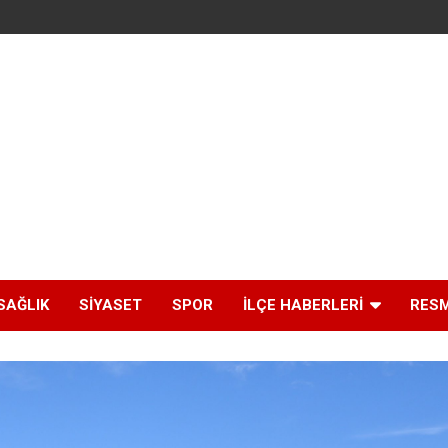
SAĞLIK
SIYASET
SPOR
İLÇE HABERLERI
RESM