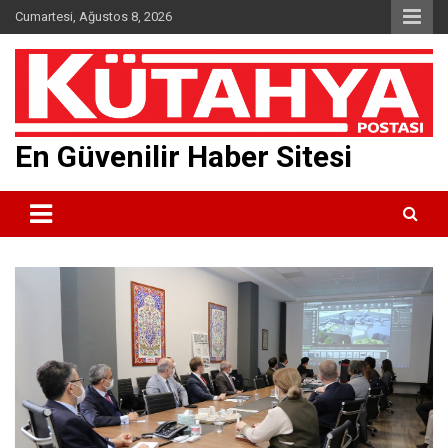
Skip
Cumartesi, Ağustos 8, 2026
to
content
En Güvenilir Haber Sitesi