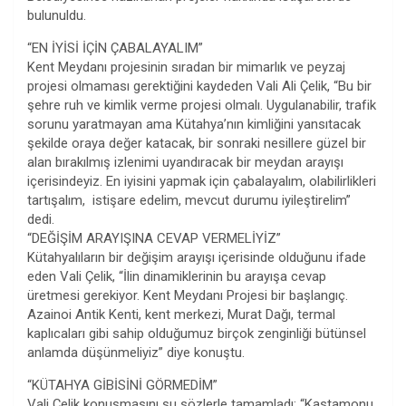
bulunuldu.
“EN İYİSİ İÇİN ÇABALAYALIM”
Kent Meydanı projesinin sıradan bir mimarlık ve peyzaj
projesi olmaması gerektiğini kaydeden Vali Ali Çelik, “Bu bir
şehre ruh ve kimlik verme projesi olmalı. Uygulanabilir, trafik
sorunu yaratmayan ama Kütahya’nın kimliğini yansıtacak
şekilde oraya değer katacak, bir sonraki nesillere güzel bir
alan bırakılmış izlenimi uyandıracak bir meydan arayışı
içerisindeyiz. En iyisini yapmak için çabalayalım, olabilirlikleri
tartışalım, istişare edelim, mevcut durumu iyileştirelim”
dedi.
“DEĞİŞİM ARAYIŞINA CEVAP VERMELİYİZ”
Kütahyalıların bir değişim arayışı içerisinde olduğunu ifade
eden Vali Çelik, “İlin dinamiklerinin bu arayışa cevap
üretmesi gerekiyor. Kent Meydanı Projesi bir başlangıç.
Azainoi Antik Kenti, kent merkezi, Murat Dağı, termal
kaplıcaları gibi sahip olduğumuz birçok zenginliği bütünsel
anlamda düşünmeliyiz” diye konuştu.
“KÜTAHYA GİBİSİNİ GÖRMEDİM”
Vali Çelik konuşmasını şu sözlerle tamamladı: “Kastamonu,