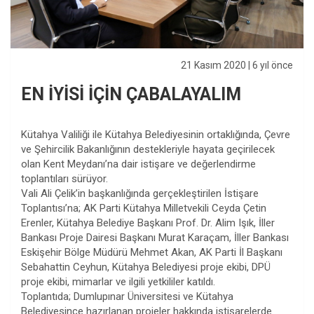
21 Kasım 2020
| 6 yıl önce
EN İYİSİ İÇİN ÇABALAYALIM
Kütahya Valiliği ile Kütahya Belediyesinin ortaklığında, Çevre
ve Şehircilik Bakanlığının destekleriyle hayata geçirilecek
olan Kent Meydanı’na dair istişare ve değerlendirme
toplantıları sürüyor.
Vali Ali Çelik’in başkanlığında gerçekleştirilen İstişare
Toplantısı’na; AK Parti Kütahya Milletvekili Ceyda Çetin
Erenler, Kütahya Belediye Başkanı Prof. Dr. Alim Işık, İller
Bankası Proje Dairesi Başkanı Murat Karaçam, İller Bankası
Eskişehir Bölge Müdürü Mehmet Akan, AK Parti İl Başkanı
Sebahattin Ceyhun, Kütahya Belediyesi proje ekibi, DPÜ
proje ekibi, mimarlar ve ilgili yetkililer katıldı.
Toplantıda; Dumlupınar Üniversitesi ve Kütahya
Belediyesince hazırlanan projeler hakkında istişarelerde