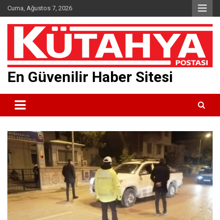
Skip
Cuma, Ağustos 7, 2026
to
content
En Güvenilir Haber Sitesi