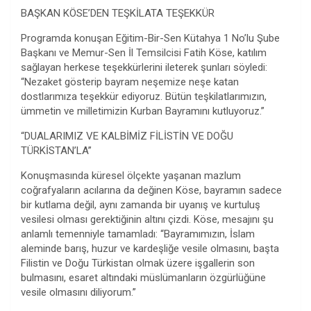
BAŞKAN KÖSE’DEN TEŞKİLATA TEŞEKKÜR
Programda konuşan Eğitim-Bir-Sen Kütahya 1 No’lu Şube
Başkanı ve Memur-Sen İl Temsilcisi Fatih Köse, katılım
sağlayan herkese teşekkürlerini ileterek şunları söyledi:
“Nezaket gösterip bayram neşemize neşe katan
dostlarımıza teşekkür ediyoruz. Bütün teşkilatlarımızın,
ümmetin ve milletimizin Kurban Bayramını kutluyoruz.”
“DUALARIMIZ VE KALBİMİZ FİLİSTİN VE DOĞU
TÜRKİSTAN’LA”
Konuşmasında küresel ölçekte yaşanan mazlum
coğrafyaların acılarına da değinen Köse, bayramın sadece
bir kutlama değil, aynı zamanda bir uyanış ve kurtuluş
vesilesi olması gerektiğinin altını çizdi. Köse, mesajını şu
anlamlı temenniyle tamamladı: “Bayramımızın, İslam
aleminde barış, huzur ve kardeşliğe vesile olmasını, başta
Filistin ve Doğu Türkistan olmak üzere işgallerin son
bulmasını, esaret altındaki müslümanların özgürlüğüne
vesile olmasını diliyorum.”