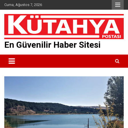
Skip
Cuma, Ağustos 7, 2026
to
content
En Güvenilir Haber Sitesi