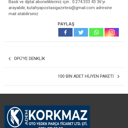
Basılı ve dijital abonelikleriniz için : 0.274.333 43 36’yı
arayabilir,
kutahyapostasigazetesi@gmail.com
adresine
mail atabilirsiniz.
PAYLAŞ
Yazı
DPÜ’YE DENKLİK
gezinmesi
100 BİN ADET HİJYEN PAKETİ