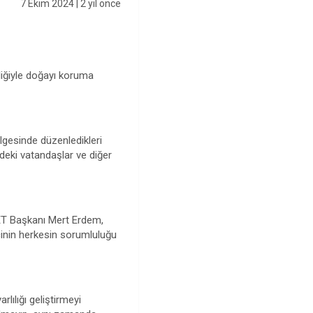
7 Ekim 2024
| 2 yıl önce
nliğiyle doğayı koruma
lgesinde düzenledikleri
edeki vatandaşlar ve diğer
 SET Başkanı Mert Erdem,
ncinin herkesin sorumluluğu
rlılığı geliştirmeyi