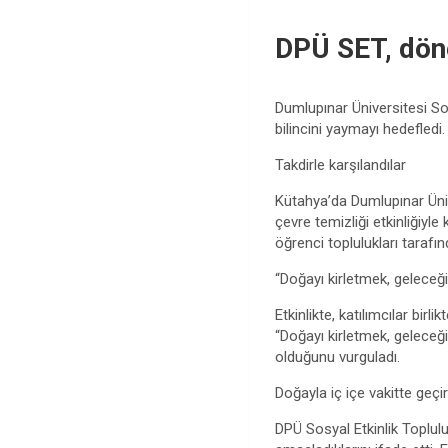
DPÜ SET, döne
Dumlupınar Üniversitesi Sos
bilincini yaymayı hedefledi.
Takdirle karşılandılar
Kütahya’da Dumlupınar Üniv
çevre temizliği etkinliğiyl
öğrenci toplulukları tarafı
“Doğayı kirletmek, geleceği
Etkinlikte, katılımcılar bi
“Doğayı kirletmek, geleceği
olduğunu vurguladı.
Doğayla iç içe vakitte geçiri
DPÜ Sosyal Etkinlik Topluluğ