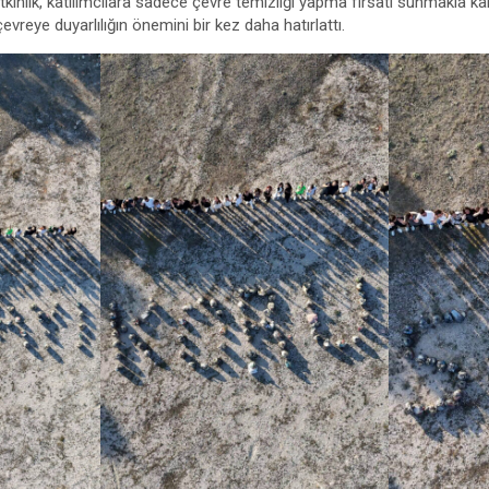
 Etkinlik, katılımcılara sadece çevre temizliği yapma fırsatı sunmakla 
evreye duyarlılığın önemini bir kez daha hatırlattı.