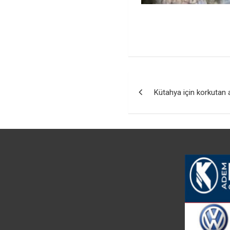
Yazı
Kütahya için korkutan
gezinmesi