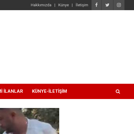
Hakkımızda
Künye
İletişim
I İLANLAR
KÜNYE-İLETIŞIM