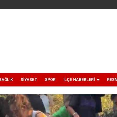
SAĞLIK
SIYASET
SPOR
İLÇE HABERLERI
RESM