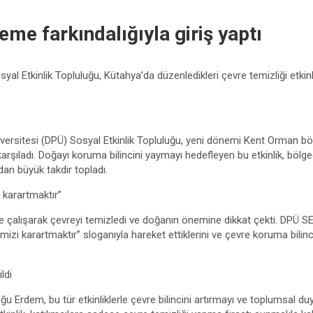
me farkındalığıyla giriş yaptı
yal Etkinlik Topluluğu, Kütahya’da düzenledikleri çevre temizliği etki
ersitesi (DPÜ) Sosyal Etkinlik Topluluğu, yeni dönemi Kent Orman bö
e karşıladı. Doğayı koruma bilincini yaymayı hedefleyen bu etkinlik, bölg
ndan büyük takdir topladı.
 karartmaktır”
rlikte çalışarak çevreyi temizledi ve doğanın önemine dikkat çekti. DPÜ
mizi karartmaktır” sloganıyla hareket ettiklerini ve çevre koruma bili
ldi
u Erdem, bu tür etkinliklerle çevre bilincini artırmayı ve toplumsal duya