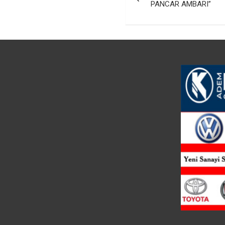
gezinmesi
PANCAR AMBARI”