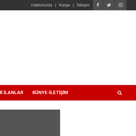
Hakkımızda
Künye
İletişim
I İLANLAR
KÜNYE-İLETIŞIM