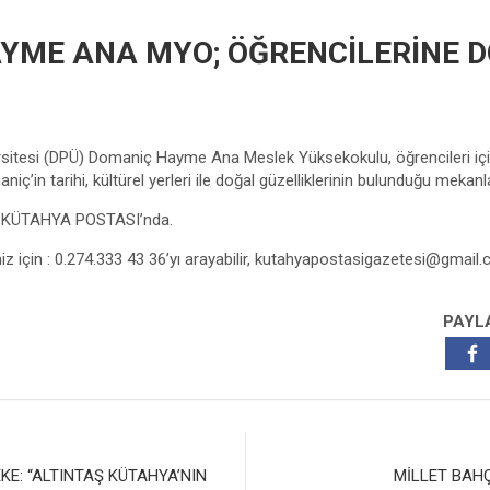
YME ANA MYO; ÖĞRENCİLERİNE 
sitesi (DPÜ) Domaniç Hayme Ana Meslek Yüksekokulu, öğrencileri iç
iç’in tarihi, kültürel yerleri ile doğal güzelliklerinin bulunduğu mekanlar
z KÜTAHYA POSTASI’nda.
niz için : 0.274.333 43 36’yı arayabilir,
kutahyapostasigazetesi@gmail
PAYL
KE: “ALTINTAŞ KÜTAHYA’NIN
MİLLET BAH