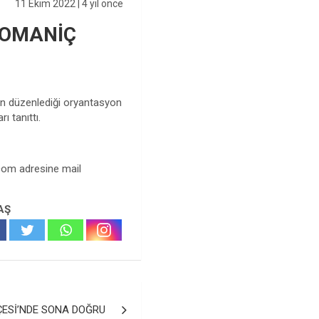
11 Ekim 2022
| 4 yıl önce
DOMANİÇ
in düzenlediği oryantasyon
ı tanıttı.
.com
adresine mail
AŞ
ÇESİ’NDE SONA DOĞRU