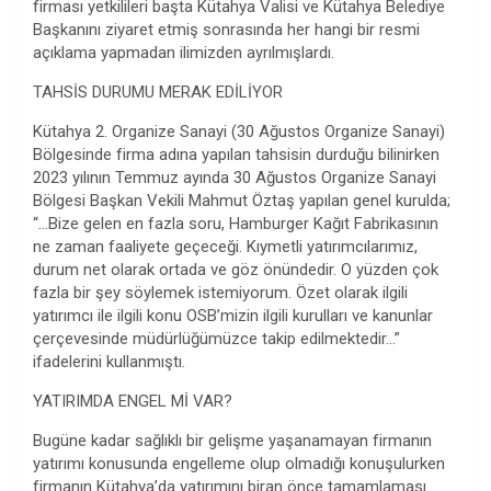
firması yetkilileri başta Kütahya Valisi ve Kütahya Belediye
Başkanını ziyaret etmiş sonrasında her hangi bir resmi
açıklama yapmadan ilimizden ayrılmışlardı.
TAHSİS DURUMU MERAK EDİLİYOR
Kütahya 2. Organize Sanayi (30 Ağustos Organize Sanayi)
Bölgesinde firma adına yapılan tahsisin durduğu bilinirken
2023 yılının Temmuz ayında 30 Ağustos Organize Sanayi
Bölgesi Başkan Vekili Mahmut Öztaş yapılan genel kurulda;
“…Bize gelen en fazla soru, Hamburger Kağıt Fabrikasının
ne zaman faaliyete geçeceği. Kıymetli yatırımcılarımız,
durum net olarak ortada ve göz önündedir. O yüzden çok
fazla bir şey söylemek istemiyorum. Özet olarak ilgili
yatırımcı ile ilgili konu OSB’mizin ilgili kurulları ve kanunlar
çerçevesinde müdürlüğümüzce takip edilmektedir…”
ifadelerini kullanmıştı.
YATIRIMDA ENGEL Mİ VAR?
Bugüne kadar sağlıklı bir gelişme yaşanamayan firmanın
yatırımı konusunda engelleme olup olmadığı konuşulurken
firmanın Kütahya’da yatırımını biran önce tamamlaması