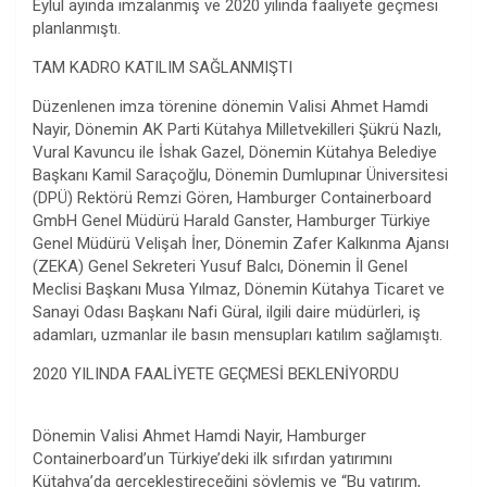
Eylül ayında imzalanmış ve 2020 yılında faaliyete geçmesi
planlanmıştı.
TAM KADRO KATILIM SAĞLANMIŞTI
Düzenlenen imza törenine dönemin Valisi Ahmet Hamdi
Nayir, Dönemin AK Parti Kütahya Milletvekilleri Şükrü Nazlı,
Vural Kavuncu ile İshak Gazel, Dönemin Kütahya Belediye
Başkanı Kamil Saraçoğlu, Dönemin Dumlupınar Üniversitesi
(DPÜ) Rektörü Remzi Gören, Hamburger Containerboard
GmbH Genel Müdürü Harald Ganster, Hamburger Türkiye
Genel Müdürü Velişah İner, Dönemin Zafer Kalkınma Ajansı
(ZEKA) Genel Sekreteri Yusuf Balcı, Dönemin İl Genel
Meclisi Başkanı Musa Yılmaz, Dönemin Kütahya Ticaret ve
Sanayi Odası Başkanı Nafi Güral, ilgili daire müdürleri, iş
adamları, uzmanlar ile basın mensupları katılım sağlamıştı.
2020 YILINDA FAALİYETE GEÇMESİ BEKLENİYORDU
Dönemin Valisi Ahmet Hamdi Nayir, Hamburger
Containerboard’un Türkiye’deki ilk sıfırdan yatırımını
Kütahya’da gerçekleştireceğini söylemiş ve “Bu yatırım,