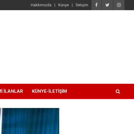
Hakkımızda
Künye
İletişim
I İLANLAR
KÜNYE-İLETIŞIM