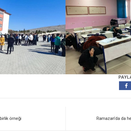
PAYL
irlik örneği
Ramazan’da da hed