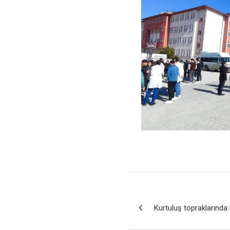
Yazı
Kurtuluş topraklarında b
gezinmesi