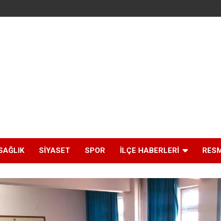
SAĞLIK
SIYASET
SPOR
İLÇE HABERLERI
RESM