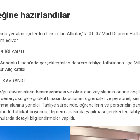
ine hazırlandılar
da yer alan ilçelerden birisi olan Altıntaş’ta 01-07 Mart Deprem Haf
am ediyor.
PLİĞİ YAPTI
nadolu Lisesi’nde gerçekleştirilen deprem tahliye tatbikatına İlçe Mil
Alıç katıldı.
İ KAVRANDI
oğru davranışların benimsenmesi ve olası can kayıplarının önüne geçi
senaryosu gereği okul binasında bulunan öğrenciler ve personel, sınıfl
ma alanına yöneldi. Tahliye sürecinde, öğrencilerin ve personelin pani
landı. Tatbikat boyunca, deprem sırasında yapılması gerekenler, tahli
nularda detaylı bilgilendirmeler yapıldı.