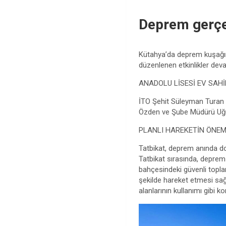
Deprem gerçeğ
Kütahya’da deprem kuşağın
düzenlenen etkinlikler dev
ANADOLU LİSESİ EV SAHİ
İTO Şehit Süleyman Turan A
Özden ve Şube Müdürü Uğur 
PLANLI HAREKETİN ÖNEM
Tatbikat, deprem anında d
Tatbikat sırasında, deprem 
bahçesindeki güvenli toplan
şekilde hareket etmesi sağ
alanlarının kullanımı gibi ko