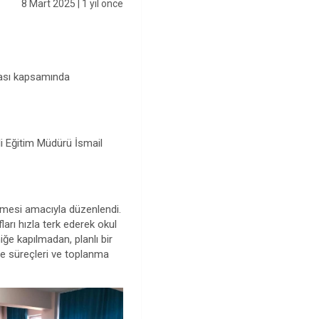
8 Mart 2025
| 1 yıl önce
tası kapsamında
li Eğitim Müdürü İsmail
lmesi amacıyla düzenlendi.
arı hızla terk ederek okul
ğe kapılmadan, planlı bir
ye süreçleri ve toplanma