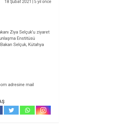
18 Şubat 2021
| 5 yıl önce
akanı Ziya Selçuk’u ziyaret
lgunlaşma Enstitüsü
i. Bakan Selçuk, Kütahya
.com
adresine mail
AŞ