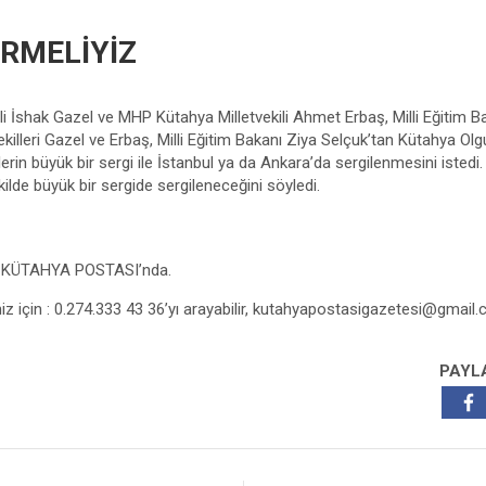
ÖRMELİYİZ
li İshak Gazel ve MHP Kütahya Milletvekili Ahmet Erbaş, Milli Eğitim B
tvekilleri Gazel ve Erbaş, Milli Eğitim Bakanı Ziya Selçuk’tan Kütahya O
erin büyük bir sergi ile İstanbul ya da Ankara’da sergilenmesini isted
kilde büyük bir sergide sergileneceğini söyledi.
z KÜTAHYA POSTASI’nda.
niz için : 0.274.333 43 36’yı arayabilir,
kutahyapostasigazetesi@gmail
PAYL