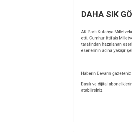
DAHA SIK G
AK Parti Kütahya Milletveki
etti. Cumhur İttifakı Mille
tarafından hazırlanan eserl
eserlerinin adına yakışır şe
Haberin Devamı gazeteni
Basılı ve dijital abonelikleri
atabilirsiniz.