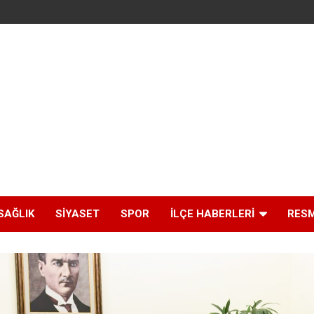
SAĞLIK
SIYASET
SPOR
İLÇE HABERLERI
RESM