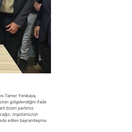
anı Tamer Yenikaya,
inin gölgelendiğini ifade
rti bizim partimiz.
yacağız, örgütümüzün
a veda edilen bayramlaşma