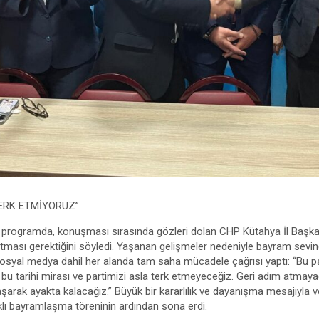
TERK ETMİYORUZ”
ı programda, konuşması sırasında gözleri dolan CHP Kütahya İl Başk
tması gerektiğini söyledi. Yaşanan gelişmeler nedeniyle bayram sevinc
 sosyal medya dahil her alanda tam saha mücadele çağrısı yaptı: “Bu pa
bu tarihi mirası ve partimizi asla terk etmeyeceğiz. Geri adım atma
aşarak ayakta kalacağız.” Büyük bir kararlılık ve dayanışma mesajıyl
ılıklı bayramlaşma töreninin ardından sona erdi.