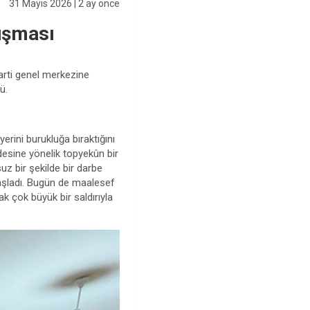
31 Mayıs 2026
| 2 ay önce
uşması
rti genel merkezine
ü.
rini burukluğa bıraktığını
desine yönelik topyekûn bir
uz bir şekilde bir darbe
başladı. Bugün de maalesef
k çok büyük bir saldırıyla