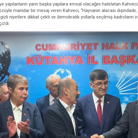
’ye yapılanların yarın başka yapılara emsal olacağını hatırlatan Kahveci,
üyle manidar bir mesaj veren Kahveci, “Hayvanın alacası dışındadır, i
 gizli niyetlere dikkat çekti ve demokratik yollarla seçilmiş kadroların 
çizdi.