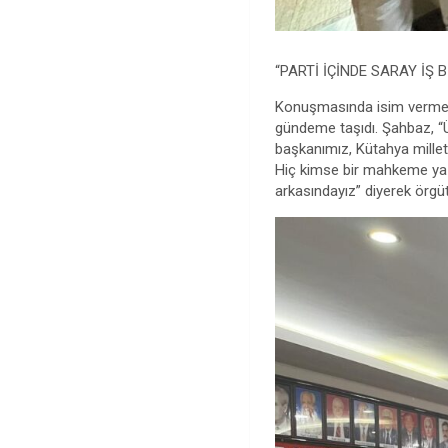
“PARTİ İÇİNDE SARAY İŞ B
Konuşmasında isim vermeden
gündeme taşıdı. Şahbaz, “Üz
başkanımız, Kütahya milletve
Hiç kimse bir mahkeme yaz
arkasındayız” diyerek örgü