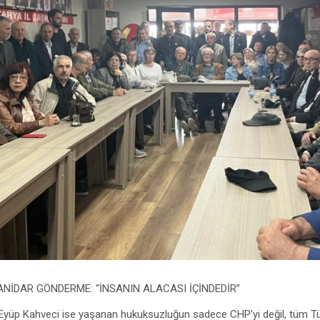
NİDAR GÖNDERME: “İNSANIN ALACASI İÇİNDEDİR”
Eyüp Kahveci ise yaşanan hukuksuzluğun sadece CHP’yi değil, tüm Tü