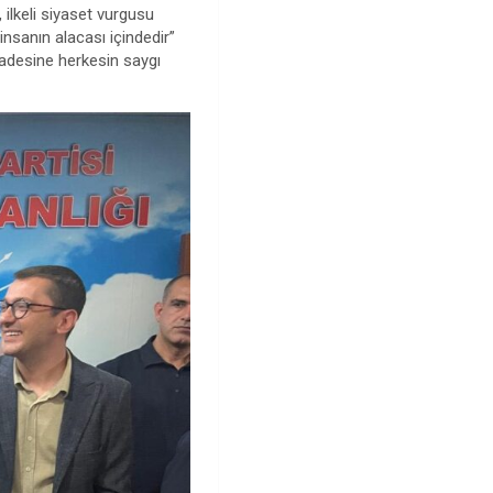
 ilkeli siyaset vurgusu
nsanın alacası içindedir”
iradesine herkesin saygı