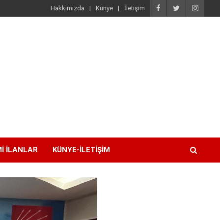
Hakkımızda
Künye
İletişim
I İLANLAR
KÜNYE-İLETIŞIM