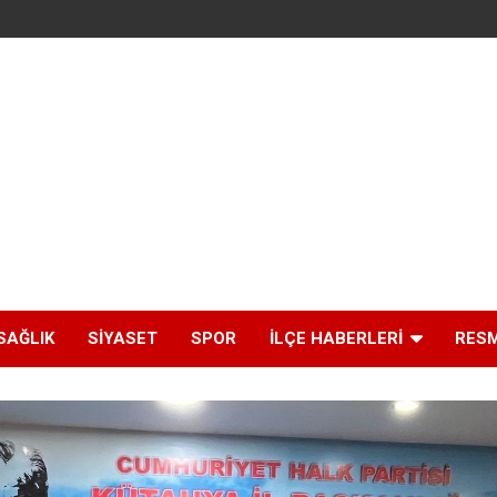
SAĞLIK
SIYASET
SPOR
İLÇE HABERLERI
RESM