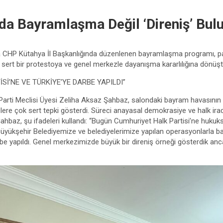
da Bayramlaşma Değil ‘Direniş’ Bul
a CHP Kütahya İl Başkanlığında düzenlenen bayramlaşma programı, pa
 sert bir protestoya ve genel merkezle dayanışma kararlılığına dönüşt
Sİ’NE VE TÜRKİYE’YE DARBE YAPILDI”
ti Meclisi Üyesi Zeliha Aksaz Şahbaz, salondaki bayram havasının ye
lere çok sert tepki gösterdi. Süreci anayasal demokrasiye ve halk ira
 Şahbaz, şu ifadeleri kullandı: “Bugün Cumhuriyet Halk Partisi’ne hukuks
 Büyükşehir Belediyemize ve belediyelerimize yapılan operasyonlarla 
be yapıldı. Genel merkezimizde büyük bir direniş örneği gösterdik anca