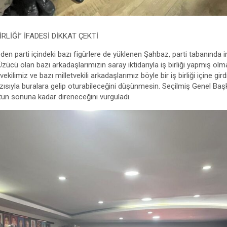
İRLİĞİ” İFADESİ DİKKAT ÇEKTİ
 parti içindeki bazı figürlere de yüklenen Şahbaz, parti tabanında inf
ücü olan bazı arkadaşlarımızın saray iktidarıyla iş birliği yapmış olm
kilimiz ve bazı milletvekili arkadaşlarımız böyle bir iş birliği içine gir
ısıyla buralara gelip oturabileceğini düşünmesin. Seçilmiş Genel Baş
tün sonuna kadar direneceğini vurguladı.