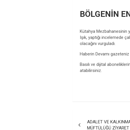
BÖLGENİN E
Kütahya Mezbahanesinin yen
Işık, yaptığı incelemede ç
olacağını vurguladı.
Haberin Devamı gazeteni
Basılı ve dijital abonelikleri
atabilirsiniz.
Yazı
ADALET VE KALKINMA 
gezinmesi
MÜFTÜLÜĞÜ ZİYARET 