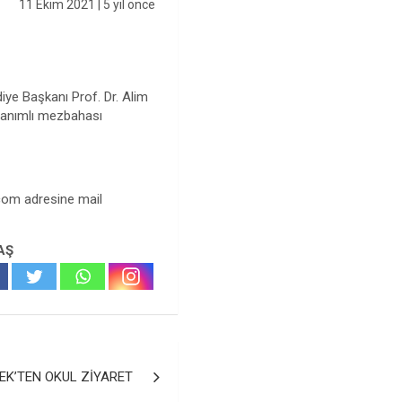
11 Ekim 2021
| 5 yıl önce
iye Başkanı Prof. Dr. Alim
onanımlı mezbahası
.com
adresine mail
AŞ
EK’TEN OKUL ZİYARET