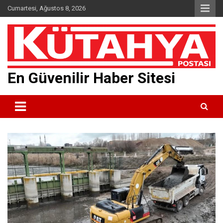
Skip
Cumartesi, Ağustos 8, 2026
to
content
En Güvenilir Haber Sitesi