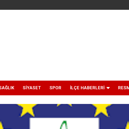
SAĞLIK
SIYASET
SPOR
İLÇE HABERLERI
RESM