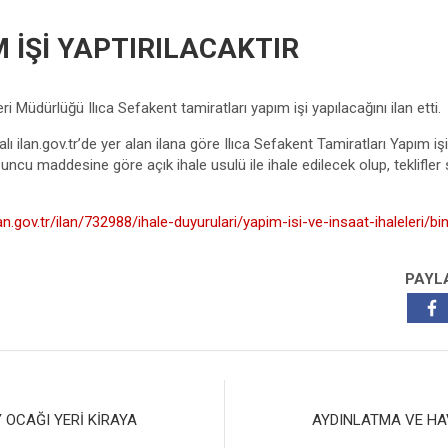
 İŞİ YAPTIRILACAKTIR
i Müdürlüğü Ilıca Sefakent tamiratları yapım işi yapılacağını ilan etti.
lı ilan.gov.tr’de yer alan ilana göre Ilıca Sefakent Tamiratları Yapım işi
cu maddesine göre açık ihale usulü ile ihale edilecek olup, teklifle
an.gov.tr/ilan/732988/ihale-duyurulari/yapim-isi-ve-insaat-ihaleleri/bi
PAYL
Y OCAĞI YERİ KİRAYA
AYDINLATMA VE HA