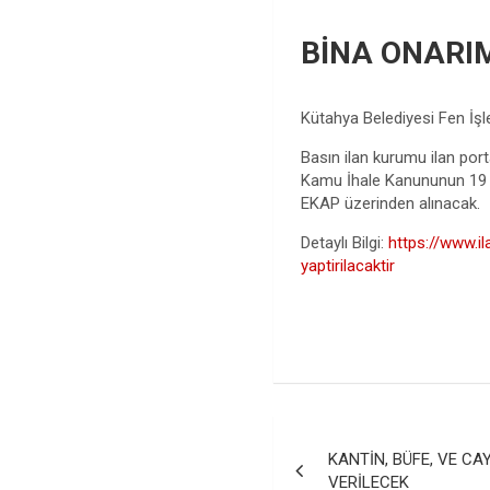
BİNA ONARIM
Kütahya Belediyesi Fen İşler
Basın ilan kurumu ilan porta
Kamu İhale Kanununun 19 un
EKAP üzerinden alınacak.
Detaylı Bilgi:
https://www.il
yaptirilacaktir
Yazı
KANTİN, BÜFE, VE CA
gezinmesi
VERİLECEK