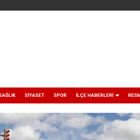
SAĞLIK
SIYASET
SPOR
İLÇE HABERLERI
RESM