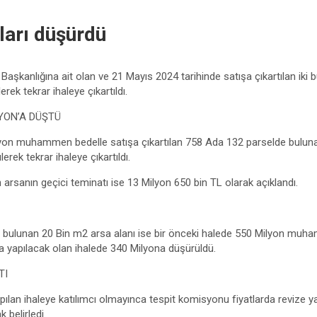
tları düşürdü
Başkanlığına ait olan ve 21 Mayıs 2024 tarihinde satışa çıkartılan iki 
rek tekrar ihaleye çıkartıldı.
YON’A DÜŞTÜ
lyon muhammen bedelle satışa çıkartılan 758 Ada 132 parselde buluna
k tekrar ihaleye çıkartıldı.
arsanın geçici teminatı ise 13 Milyon 650 bin TL olarak açıklandı.
a bulunan 20 Bin m2 arsa alanı ise bir önceki halede 550 Milyon muha
da yapılacak olan ihalede 340 Milyona düşürüldü.
TI
ılan ihaleye katılımcı olmayınca tespit komisyonu fiyatlarda revize ya
belirledi.