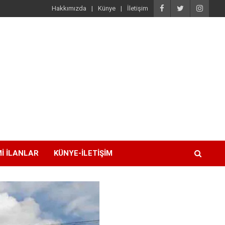
Hakkımızda
Künye
İletişim
I İLANLAR
KÜNYE-İLETIŞIM