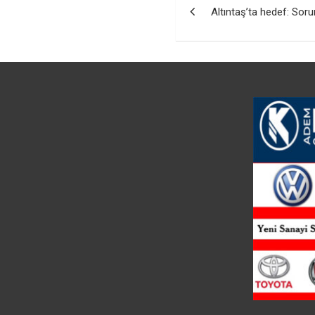
Altıntaş’ta hedef: So
gezinmesi