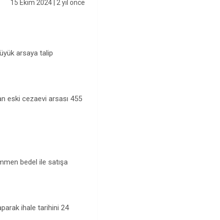
15 Ekim 2024
| 2 yıl önce
büyük arsaya talip
n eski cezaevi arsası 455
mmen bedel ile satışa
parak ihale tarihini 24