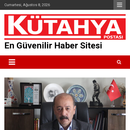
Skip
Cumartesi, Ağustos 8, 2026
to
content
En Güvenilir Haber Sitesi