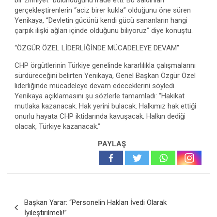
bir zihniyet” bulunduğunu ifade etti. Bu saldırıları
gerçekleştirenlerin “aciz birer kukla” olduğunu öne süren
Yenikaya, “Devletin gücünü kendi gücü sananların hangi
çarpık ilişki ağları içinde olduğunu biliyoruz” diye konuştu.
“ÖZGÜR ÖZEL LİDERLİĞİNDE MÜCADELEYE DEVAM”
CHP örgütlerinin Türkiye genelinde kararlılıkla çalışmalarını
sürdüreceğini belirten Yenikaya, Genel Başkan Özgür Özel
liderliğinde mücadeleye devam edeceklerini söyledi.
Yenikaya açıklamasını şu sözlerle tamamladı: “Hakikat
mutlaka kazanacak. Hak yerini bulacak. Halkımız hak ettiği
onurlu hayata CHP iktidarında kavuşacak. Halkın dediği
olacak, Türkiye kazanacak.”
PAYLAŞ
Yazı
Başkan Yarar: “Personelin Hakları İvedi Olarak
gezinmesi
İyileştirilmeli!”