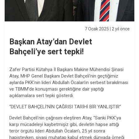
7 Ocak 2025
| 2 yıl önce
Başkan Atay’dan Devlet
Bahçeli’ye sert tepki!
Zafer Partisi Kütahya İl Başkanı Makine Mühendisi Şinasi
Atay, MHP Genel Başkanı Devlet Bahçeli’nin geçtiğimiz
aylarda PKK’nın lideri Abdullah Öcalan’ın serbest bırakılması
ve TBMM’de konuşması gerektiğine dair yaptığı
açıklamalara sert tepki gösterdi.
“DEVLET BAHÇELİ’NİN ÇAĞRISI TARİHİ BİR YANLIŞTIR”
Devlet Bahçeli’nin çağrısını eleştiren Atay, “Sanki PKK’ya
karşı mücadeleyi kaybetmişiz gibi, devletin hapse attığı
terör örgütü lideri Abdullah Öcalan’ı, 25 yıl sonra
hapisteyken, siyasi muhatap kabul etmek dünyada örneği