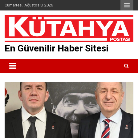
Skip
Cumartesi, Ağustos 8, 2026
to
content
En Güvenilir Haber Sitesi