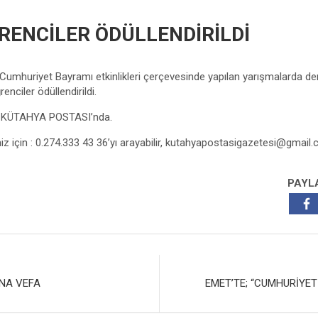
RENCİLER ÖDÜLLENDİRİLDİ
 Cumhuriyet Bayramı etkinlikleri çerçevesinde yapılan yarışmalarda der
enciler ödüllendirildi.
z KÜTAHYA POSTASI’nda.
niz için : 0.274.333 43 36’yı arayabilir,
kutahyapostasigazetesi@gmail
PAYL
NA VEFA
EMET’TE; “CUMHURİYET