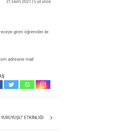
31 Ekim 2021
| 5 yıl önce
eceye giren öğrenciler ile
.com
adresine mail
AŞ
 YÜRÜYÜŞÜ” ETKİNLİĞİ