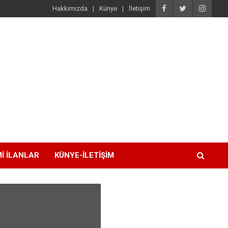
Hakkımızda
Künye
İletişim
I İLANLAR
KÜNYE-İLETIŞIM