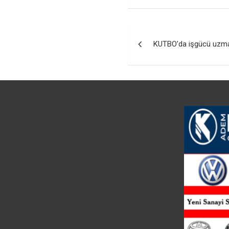
Yazı
KUTBO’da işgücü uzma
gezinmesi