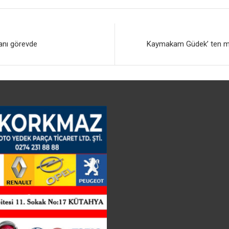
nı görevde
Kaymakam Güdek’ ten mini