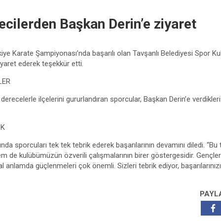
tecilerden Başkan Derin’e ziyaret
ye Karate Şampiyonası’nda başarılı olan Tavşanlı Belediyesi Spor Kulü
iyaret ederek teşekkür etti.
LER
derecelerle ilçelerini gururlandıran sporcular, Başkan Derin’e verdikler
İK
ında sporcuları tek tek tebrik ederek başarılarının devamını diledi. “Bu
m de kulübümüzün özverili çalışmalarının birer göstergesidir. Gençle
 anlamda güçlenmeleri çok önemli. Sizleri tebrik ediyor, başarılarını
PAYL