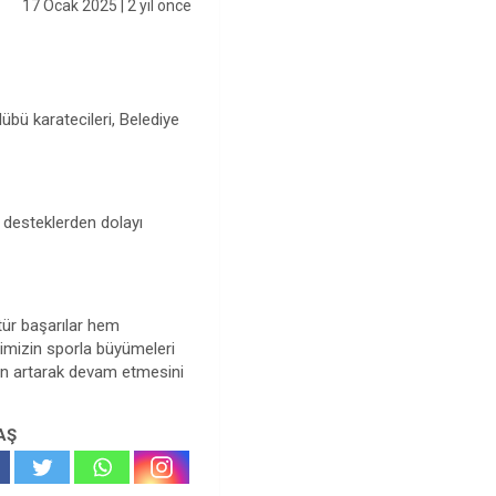
17 Ocak 2025
| 2 yıl önce
bü karatecileri, Belediye
i desteklerden dolayı
 tür başarılar hem
rimizin sporla büyümeleri
zın artarak devam etmesini
AŞ