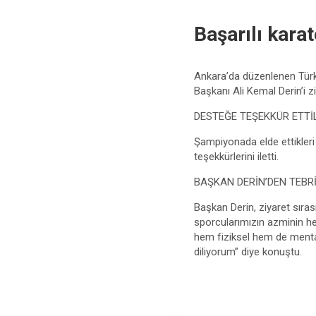
Başarılı kara
Ankara’da düzenlenen Türki
Başkanı Ali Kemal Derin’i z
DESTEĞE TEŞEKKÜR ETTİ
Şampiyonada elde ettikleri 
teşekkürlerini iletti.
BAŞKAN DERİN’DEN TEBR
Başkan Derin, ziyaret sıras
sporcularımızın azminin he
hem fiziksel hem de mental
diliyorum” diye konuştu.