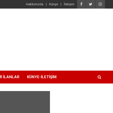
Hakkımızda
Künye
İletişim
I İLANLAR
KÜNYE-İLETIŞIM