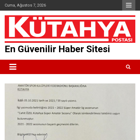
Skip
Cuma, Ağustos 7, 2026
to
content
En Güvenilir Haber Sitesi