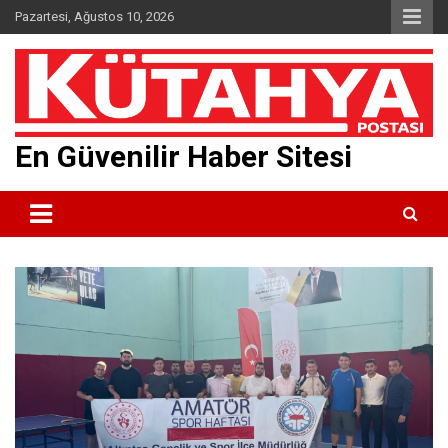
Skip
Pazartesi, Ağustos 10, 2026
to
content
En Güvenilir Haber Sitesi