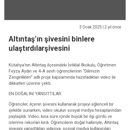
3 Ocak 2025
| 2 yıl önce
Altıntaş’ın şivesini binlere
ulaştırdılarşivesini
Kütahya’nın Altıntaş ilçesindeki İstiklal İlkokulu, Öğretmen
Feyza Aydın ve 4-A sınıfı öğrencilerinin “Dilimizin
Zenginlikleri” adlı proje kapsamında hazırladıkları video ile
dikkatleri üzerine çekti.
EN DOĞALINI YANSITTILAR
Öğrenciler, ilçenin şivesini kullanarak projeyi eğlenceli bir
şekilde sunarken, video okulun sosyal medya hesaplarından
paylaşıldı. Video, kısa süre içinde büyük bir ilgi gördü ve
izlenme rekorları kırdı. Öğrencilerin doğal halleriyle, Altıntaş
şivesini yansıttıkları videoya, sosyal medya kullanıcıları