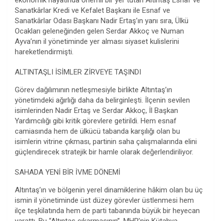
ekonomik hayatında önemli bir yer tutan Altıntaş Esnaf ve
Sanatkârlar Kredi ve Kefalet Başkanı ile Esnaf ve
Sanatkârlar Odası Başkanı Nadir Ertaş’ın yanı sıra, Ülkü
Ocakları geleneğinden gelen Serdar Akkoç ve Numan
Ayva’nın il yönetiminde yer alması siyaset kulislerini
hareketlendirmişti.
ALTINTAŞLI İSİMLER ZİRVEYE TAŞINDI
Görev dağılımının netleşmesiyle birlikte Altıntaş’ın
yönetimdeki ağırlığı daha da belirginleşti. İlçenin sevilen
isimlerinden Nadir Ertaş ve Serdar Akkoç, İl Başkan
Yardımcılığı gibi kritik görevlere getirildi. Hem esnaf
camiasında hem de ülkücü tabanda karşılığı olan bu
isimlerin vitrine çıkması, partinin saha çalışmalarında elini
güçlendirecek stratejik bir hamle olarak değerlendiriliyor.
SAHADA YENİ BİR İVME DÖNEMİ
Altıntaş’ın ve bölgenin yerel dinamiklerine hâkim olan bu üç
ismin il yönetiminde üst düzey görevler üstlenmesi hem
ilçe teşkilatında hem de parti tabanında büyük bir heyecan