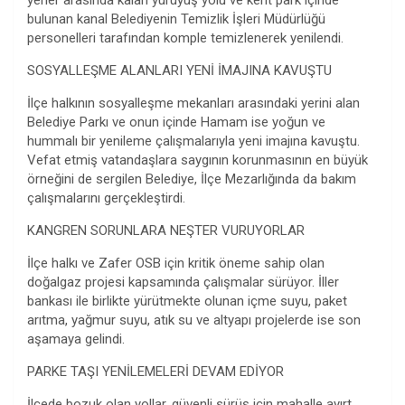
yerler arasında kalan yürüyüş yolu ve kent park içinde
bulunan kanal Belediyenin Temizlik İşleri Müdürlüğü
personelleri tarafından komple temizlenerek yenilendi.
SOSYALLEŞME ALANLARI YENİ İMAJINA KAVUŞTU
İlçe halkının sosyalleşme mekanları arasındaki yerini alan
Belediye Parkı ve onun içinde Hamam ise yoğun ve
hummalı bir yenileme çalışmalarıyla yeni imajına kavuştu.
Vefat etmiş vatandaşlara saygının korunmasının en büyük
örneğini de sergilen Belediye, İlçe Mezarlığında da bakım
çalışmalarını gerçekleştirdi.
KANGREN SORUNLARA NEŞTER VURUYORLAR
İlçe halkı ve Zafer OSB için kritik öneme sahip olan
doğalgaz projesi kapsamında çalışmalar sürüyor. İller
bankası ile birlikte yürütmekte olunan içme suyu, paket
arıtma, yağmur suyu, atık su ve altyapı projelerde ise son
aşamaya gelindi.
PARKE TAŞI YENİLEMELERİ DEVAM EDİYOR
İlçede bozuk olan yollar, güvenli sürüş için mahalle ayırt