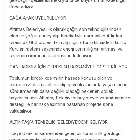
geleceğini şekillendirmesi yönünde büyük umut vadettiğini
ifade ediyor.
ÇAĞA AYAK UYDURULUYOR
Altıntaş Belediyesi ilk olarak çağın son teknolojilerinden
olan ve yoğun güneş alıp bereketiyle nam salan Altıntaş
ovasında GES projesi temizliği için otomatik sistem kurdu.
Kurulan sistem sayesinde enerji verimliliğinin artması ve
sistemin ömrünün uzaması hedefleniyor.
CANLARIMIZ İÇİN GEREKEN HASSASİYET GÖSTERİLİYOR
Toplumun birçok kesiminin hassas konusu olan ve
canlarımız olarak adlandırılıp güvenli alanlarda yaşamlarını
sürdürmesinin daha sağlıklı olacağı beklenen sokak
hayvanları için Altıntaş Belediyesi hayırsever vatandaşımızın
desteği ile barınak yapımına başlanan projede sona
yaklaşılıyor.
ALTINTAŞ’A TEMİZLİK “BELEDİYE’DEN” GELİYOR
İlçeye Uşak istikametinden gelen bir turistin ilk gördüğü