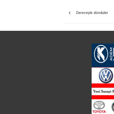
Yazı
Dereceyle döndüler
gezinmesi