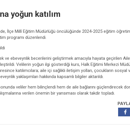
una yoğun katılım
de, İlçe Millî Eğitim Müdürlüğü öncülüğünde 2024-2025 eğitim öğretim yılı
itim programı düzenlendi.
ldi
mek ve ebeveynlik becerilerini geliştirmek amacıyla hayata geçirilen Aile
eştirildi. Velilerin yoğun ilgi gösterdiği kurs, Halk Eğitimi Merkezi 
resince katılımcılara; aile içi sağlıklı iletişim yolları, çocukların sosyal
ebeveynlik yaklaşımları hakkında kapsamlı bilgiler aktarıldı.
s sonunda veliler hem bilinçlendi hem de aile bağlarını güçlendirecek dona
çalışmalarına verilen önemin bir yansıması olarak takdir topladı.
PAYL