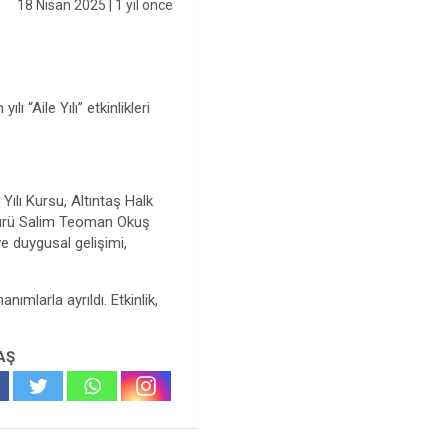
18 Nisan 2025
| 1 yıl önce
 “Aile Yılı” etkinlikleri
 Yılı Kursu, Altıntaş Halk
Müdürü Salim Teoman Okuş
 ve duygusal gelişimi,
nımlarla ayrıldı. Etkinlik,
AŞ