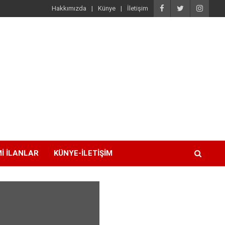
Hakkımızda
Künye
İletişim
I İLANLAR
KÜNYE-İLETIŞIM