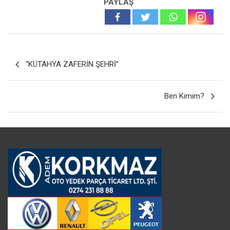
PAYLAŞ
Yazı
“KÜTAHYA ZAFERİN ŞEHRİ”
gezinmesi
Ben Kimim?