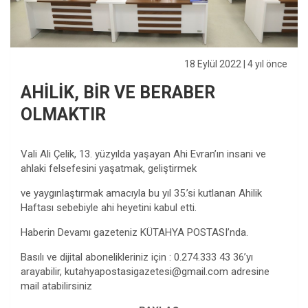
18 Eylül 2022
| 4 yıl önce
AHİLİK, BİR VE BERABER
OLMAKTIR
Vali Ali Çelik, 13. yüzyılda yaşayan Ahi Evran’ın insani ve
ahlaki felsefesini yaşatmak, geliştirmek
ve yaygınlaştırmak amacıyla bu yıl 35.’si kutlanan Ahilik
Haftası sebebiyle ahi heyetini kabul etti.
Haberin Devamı gazeteniz KÜTAHYA POSTASI’nda.
Basılı ve dijital abonelikleriniz için : 0.274.333 43 36’yı
arayabilir,
kutahyapostasigazetesi@gmail.com
adresine
mail atabilirsiniz