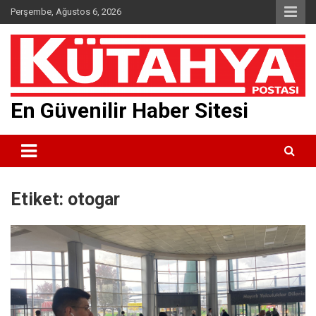
Skip
Perşembe, Ağustos 6, 2026
to
content
En Güvenilir Haber Sitesi
Etiket:
otogar