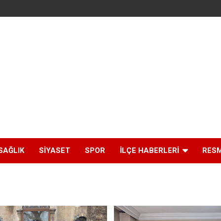
SAĞLIK
SIYASET
SPOR
İLÇE HABERLERI
RESM