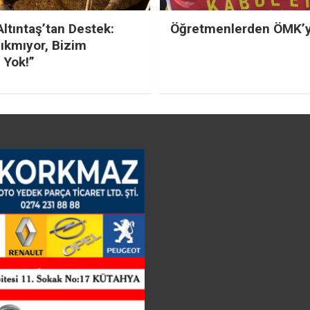
Altıntaş’tan Destek:
Öğretmenlerden ÖMK’ya
ıkmıyor, Bizim
 Yok!”