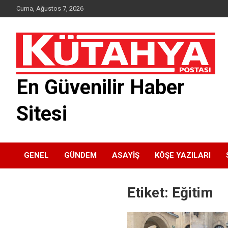
Skip
Cuma, Ağustos 7, 2026
to
content
En Güvenilir Haber
Sitesi
GENEL
GÜNDEM
ASAYIŞ
KÖŞE YAZILARI
Etiket:
Eğitim