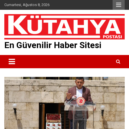
Skip
Cumartesi, Ağustos 8, 2026
to
content
En Güvenilir Haber Sitesi