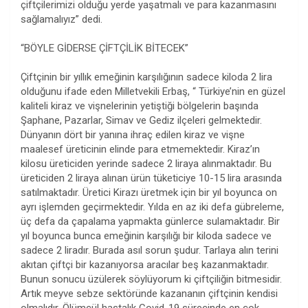
çiftçilerimizi olduğu yerde yaşatmalı ve para kazanmasını
sağlamalıyız” dedi.
“BÖYLE GİDERSE ÇİFTÇİLİK BİTECEK”
Çiftçinin bir yıllık emeğinin karşılığının sadece kiloda 2 lira
olduğunu ifade eden Milletvekili Erbaş, “ Türkiye’nin en güzel
kaliteli kiraz ve vişnelerinin yetiştiği bölgelerin başında
Şaphane, Pazarlar, Simav ve Gediz ilçeleri gelmektedir.
Dünyanın dört bir yanına ihraç edilen kiraz ve vişne
maalesef üreticinin elinde para etmemektedir. Kiraz’ın
kilosu üreticiden yerinde sadece 2 liraya alınmaktadır. Bu
üreticiden 2 liraya alınan ürün tüketiciye 10-15 lira arasında
satılmaktadır. Üretici Kirazı üretmek için bir yıl boyunca on
ayrı işlemden geçirmektedir. Yılda en az iki defa gübreleme,
üç defa da çapalama yapmakta günlerce sulamaktadır. Bir
yıl boyunca bunca emeğinin karşılığı bir kiloda sadece ve
sadece 2 liradır. Burada asıl sorun şudur. Tarlaya alın terini
akıtan çiftçi bir kazanıyorsa aracılar beş kazanmaktadır.
Bunun sonucu üzülerek söylüyorum ki çiftçiliğin bitmesidir.
Artık meyve sebze sektöründe kazananın çiftçinin kendisi