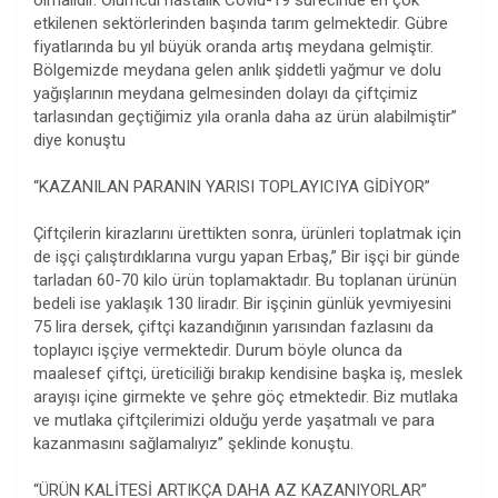
olmalıdır. Ölümcül hastalık Covid-19 sürecinde en çok
etkilenen sektörlerinden başında tarım gelmektedir. Gübre
fiyatlarında bu yıl büyük oranda artış meydana gelmiştir.
Bölgemizde meydana gelen anlık şiddetli yağmur ve dolu
yağışlarının meydana gelmesinden dolayı da çiftçimiz
tarlasından geçtiğimiz yıla oranla daha az ürün alabilmiştir”
diye konuştu
“KAZANILAN PARANIN YARISI TOPLAYICIYA GİDİYOR”
Çiftçilerin kirazlarını ürettikten sonra, ürünleri toplatmak için
de işçi çalıştırdıklarına vurgu yapan Erbaş,” Bir işçi bir günde
tarladan 60-70 kilo ürün toplamaktadır. Bu toplanan ürünün
bedeli ise yaklaşık 130 liradır. Bir işçinin günlük yevmiyesini
75 lira dersek, çiftçi kazandığının yarısından fazlasını da
toplayıcı işçiye vermektedir. Durum böyle olunca da
maalesef çiftçi, üreticiliği bırakıp kendisine başka iş, meslek
arayışı içine girmekte ve şehre göç etmektedir. Biz mutlaka
ve mutlaka çiftçilerimizi olduğu yerde yaşatmalı ve para
kazanmasını sağlamalıyız” şeklinde konuştu.
“ÜRÜN KALİTESİ ARTIKÇA DAHA AZ KAZANIYORLAR”